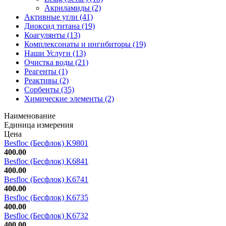
Акриламиды (2)
Активные угли (41)
Диоксид титана (19)
Коагулянты (13)
Комплексонаты и ингибиторы (19)
Наши Услуги (13)
Очистка воды (21)
Реагенты (1)
Реактивы (2)
Сорбенты (35)
Химические элементы (2)
Наименование
Единица измерения
Цена
Besfloc (Бесфлок) K9801
400.00
Besfloc (Бесфлок) K6841
400.00
Besfloc (Бесфлок) K6741
400.00
Besfloc (Бесфлок) K6735
400.00
Besfloc (Бесфлок) K6732
400.00