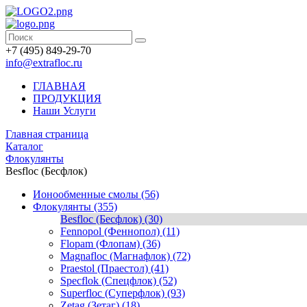
+7 (495) 849-29-70
info@extrafloc.ru
ГЛАВНАЯ
ПРОДУКЦИЯ
Наши Услуги
Главная страница
Каталог
Флокулянты
Besfloc (Бесфлок)
Ионообменные смолы (56)
Флокулянты (355)
Besfloc (Бесфлок) (30)
Fennopol (Феннопол) (11)
Flopam (Флопам) (36)
Magnafloc (Магнафлок) (72)
Praestol (Праестол) (41)
Specflok (Спецфлок) (52)
Superfloc (Суперфлок) (93)
Zetag (Зетаг) (18)