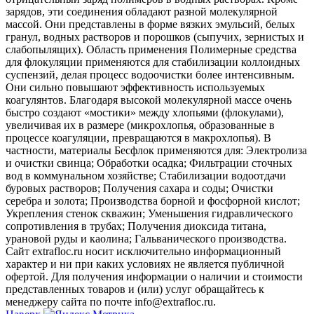
зарядов, эти соединения обладают разной молекулярной
массой. Они представлены в форме вязких эмульсий, белых
гранул, водных растворов и порошков (сыпучих, зернистых и
слабопылящих). Область применения Полимерные средства
для флокуляции применяются для стабилизации коллоидных
суспензий, делая процесс водоочистки более интенсивным.
Они сильно повышают эффективность используемых
коагулянтов. Благодаря высокой молекулярной массе очень
быстро создают «мостики» между хлопьями (флокулами),
увеличивая их в размере (микрохлопья, образованные в
процессе коагуляции, превращаются в макрохлопья). В
частности, материалы Бесфлок применяются для: Электролиза
и очистки свинца; Обработки осадка; Фильтрации сточных
вод в коммунальном хозяйстве; Стабилизации водоотдачи
буровых растворов; Получения сахара и соды; Очистки
серебра и золота; Производства борной и фосфорной кислот;
Укрепления стенок скважин; Уменьшения гидравлического
сопротивления в трубах; Получения диоксида титана,
урановой руды и каолина; Гальванического производства.
Сайт extrafloc.ru носит исключительно информационный
характер и ни при каких условиях не является публичной
офертой. Для получения информации о наличии и стоимости
представленных товаров и (или) услуг обращайтесь к
менеджеру сайта по почте info@extrafloc.ru.