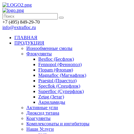
+7 (495) 849-29-70
info@extrafloc.ru
ГЛАВНАЯ
ПРОДУКЦИЯ
Ионообменные смолы
Флокулянты
Besfloc (Бесфлок)
Fennopol (Феннопол)
Flopam (Флопам)
Magnafloc (Магнафлок)
Praestol (Праестол)
Specflok (Спецфлок)
Superfloc (Суперфлок)
Zetag (Зетаг)
Акриламиды
Активные угли
Диоксид титана
Коагулянты
Комплексонаты и ингибиторы
Наши Услуги