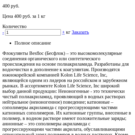
400 руб.
Цена 400 руб. за 1 кг
Количество
-
+
кг
Заказать
Полное описание
Флокулянты Besfloc (Бесфлок) – это высокомолекулярные
соединения органического или синтетического
происхождения на основе полиакриламида. Разработаны для
водоочистки в дополнение к коагулянтам. Производятся
южнокорейской компанией Kolon Life Science, Inc,
являющейся одним из лидеров на российском и зарубежном
рынках. В ассортименте Kolon Life Science, Inc широкий
выбор данной продукции: Неионогенные - это технически
чистый полиакриламид, проявляющий в водных растворах
нейтральное (неионогенное) поведение; катионные –
сополимеры акриламида с прогрессирующими частями
катионных сополимеров. Их катионные группы, внесенные в
полимер, в водном растворе имеют положительные заряды;
анионные – это сополимеры акриламида с
прогрессирующими частями акрилата, обуславливающими
отрицательный заряд полимеров в водных растворах. Кроме