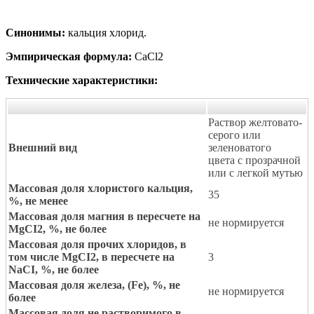
Синонимы:
кальция хлорид.
Эмпирическая формула:
CaCl2
Технические характеристики:
Раствор желтовато-
серого или
Внешний вид
зеленоватого
цвета с прозрачной
или с легкой мутью
Массовая доля хлористого кальция,
35
%, не менее
Массовая доля магния в пересчете на
не нормируется
MgCI2, %, не более
Массовая доля прочих хлоридов, в
том числе MgCI2, в пересчете на
3
NaCI, %, не более
Массовая доля железа, (Fe), %, не
не нормируется
более
Массовая доля не растворимого в