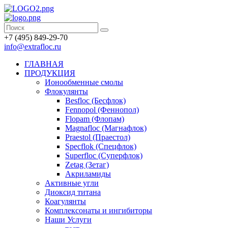
+7 (495) 849-29-70
info@extrafloc.ru
ГЛАВНАЯ
ПРОДУКЦИЯ
Ионообменные смолы
Флокулянты
Besfloc (Бесфлок)
Fennopol (Феннопол)
Flopam (Флопам)
Magnafloc (Магнафлок)
Praestol (Праестол)
Specflok (Спецфлок)
Superfloc (Суперфлок)
Zetag (Зетаг)
Акриламиды
Активные угли
Диоксид титана
Коагулянты
Комплексонаты и ингибиторы
Наши Услуги