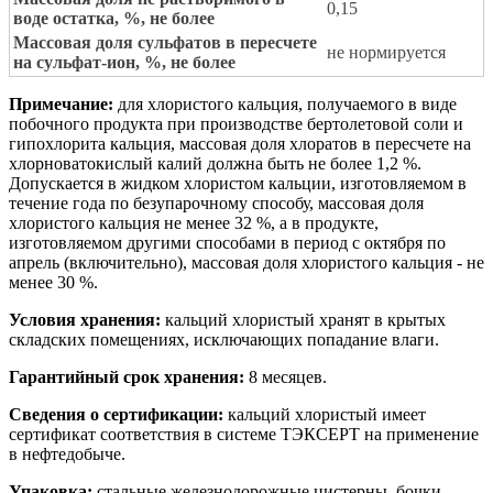
0,15
воде остатка, %, не более
Массовая доля сульфатов в пересчете
не нормируется
на сульфат-ион, %, не более
Примечание:
для хлористого кальция, получаемого в виде
побочного продукта при производстве бертолетовой соли и
гипохлорита кальция, массовая доля хлоратов в пересчете на
хлорноватокислый калий должна быть не более 1,2 %.
Допускается в жидком хлористом кальции, изготовляемом в
течение года по безупарочному способу, массовая доля
хлористого кальция не менее 32 %, а в продукте,
изготовляемом другими способами в период с октября по
апрель (включительно), массовая доля хлористого кальция - не
менее 30 %.
Условия хранения:
кальций хлористый хранят в крытых
складских помещениях, исключающих попадание влаги.
Гарантийный срок хранения:
8 месяцев.
Сведения о сертификации:
кальций хлористый имеет
сертификат соответствия в системе ТЭКСЕРТ на применение
в нефтедобыче.
Упаковка:
стальные железнодорожные цистерны, бочки