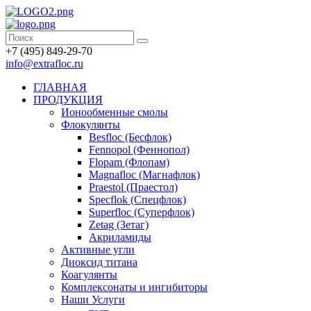
+7 (495) 849-29-70
info@extrafloc.ru
ГЛАВНАЯ
ПРОДУКЦИЯ
Ионообменные смолы
Флокулянты
Besfloc (Бесфлок)
Fennopol (Феннопол)
Flopam (Флопам)
Magnafloc (Магнафлок)
Praestol (Праестол)
Specflok (Спецфлок)
Superfloc (Суперфлок)
Zetag (Зетаг)
Акриламиды
Активные угли
Диоксид титана
Коагулянты
Комплексонаты и ингибиторы
Наши Услуги