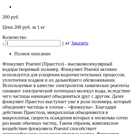
200 руб.
Цена 200 руб. за 1 кг
Количество
-
+
кг
Заказать
Полное описание
Флокулянт Praestol (Праестол) - высокомолекулярный
водорастворимый полимер. Флокулянт Praestol активно
используется для ускорения водоочистительных процессов,
уплотнения осадков и их дальнейшего обезвоживания.
Используемые в качестве электролитов химические реагенты
снижают электрический потенциал молекул воды, вследствие
чего частицы начинают объединяться друг с другом. Далее
флокулянт Праестол выступает уже в роли полимера, который
объединяет частицы в хлопья – «флоккулы». Благодаря
действию Праестола, микрохлопья объединяются в
макрохлопья, скорость осаждения которых в несколько сотен
раз выше обычных частиц. Таким образом, комплексное
воздействие флокулянта Praestol способствует
интенсификации осаждения твердых частиц. Флокулянт