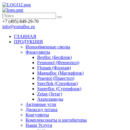
+7 (495) 849-29-70
info@extrafloc.ru
ГЛАВНАЯ
ПРОДУКЦИЯ
Ионообменные смолы
Флокулянты
Besfloc (Бесфлок)
Fennopol (Феннопол)
Flopam (Флопам)
Magnafloc (Магнафлок)
Praestol (Праестол)
Specflok (Спецфлок)
Superfloc (Суперфлок)
Zetag (Зетаг)
Акриламиды
Активные угли
Диоксид титана
Коагулянты
Комплексонаты и ингибиторы
Наши Услуги