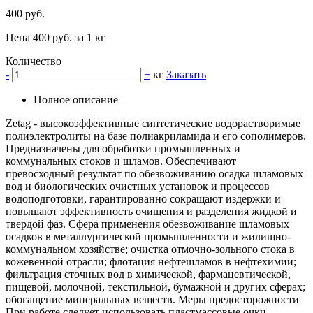
400 руб.
Цена 400 руб. за 1 кг
Количество
-
+
кг
Заказать
Полное описание
Zetag - высокоэффективные синтетические водорастворимые
полиэлектролиты на базе полиакриламида и его сополимеров.
Предназначены для обработки промышленных и
коммунальных стоков и шламов. Обеспечивают
превосходный результат по обезвоживанию осадка шламовых
вод и биологических очистных установок и процессов
водоподготовки, гарантированно сокращают издержки и
повышают эффективность очищения и разделения жидкой и
твердой фаз. Сфера применения обезвоживание шламовых
осадков в металлургической промышленности и жилищно-
коммунальном хозяйстве; очистка отмочно-зольного стока в
кожевенной отрасли; флотация нефтешламов в нефтехимии;
фильтрация сточных вод в химической, фармацевтической,
пищевой, молочной, текстильной, бумажной и других сферах;
обогащение минеральных веществ. Меры предосторожности
При работе следует использовать пластмассовые очки,