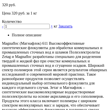
320 руб.
Цена 320 руб. за 1 кг
Количество
-
+
кг
Заказать
Полное описание
Magnafloc (Магнафлок) 611 Высокоэффективные
синтетические флокулянты для обработки коммунальных и
промышленных сточных вод и шламов Полиэлектролиты
Zetag и Magnafloc разработаны специально для разделения
твердой и жидкой фаз при очистке коммунальных и
промышленных сточных вод и сгущении осадков. Широкий
спектр полимеров этой серии является результатом обширных
исследований и современной мировой практики. Такое
разнообразие продуктов позволяет осуществлять
индивидуальный выбор оптимального флокулянта для
каждого отдельного случая. Зетаг и Магнафлок –
синтетические высокомолекулярные водорастворимые
полиэлектролиты на основе акриламида и его сополимеров.
Продукты этого класса включают полимеры с широким
спектром молекулярных масс и зарядов, что обеспечивает
высокую эффективность флокуляции в различных средах.