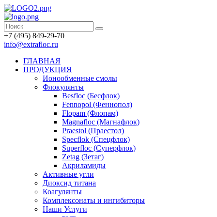
+7 (495) 849-29-70
info@extrafloc.ru
ГЛАВНАЯ
ПРОДУКЦИЯ
Ионообменные смолы
Флокулянты
Besfloc (Бесфлок)
Fennopol (Феннопол)
Flopam (Флопам)
Magnafloc (Магнафлок)
Praestol (Праестол)
Specflok (Спецфлок)
Superfloc (Суперфлок)
Zetag (Зетаг)
Акриламиды
Активные угли
Диоксид титана
Коагулянты
Комплексонаты и ингибиторы
Наши Услуги