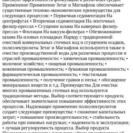
Применение Применение Зетаг и Магнафлок обеспечивает
существенные технико-экономические преимущества для
следующих процессов: • Первичная седиментация На
центрифугах • Вторичная седиментация На ленточных
фильтр-прессах • Сгущение шлама На камерных фильтр-
прессах • Флотация На вакуум-фильтрах • Обезвоживание
шлама На иловых площадках Наряду с традиционной
очисткой коммунальных сточных вод и сгущением осадков,
полиэлектролиты Зетаг и Магнафлок используются также в
очистке производственной воды для различных процессов и
отраслей промышленности: • химическая промышленность; •
молочное хозяйство; • пищевая промышленность; •
кожевенная промышленность; • бумажная промышленность; •
фармацевтическая промышленность; • текстильная
промышленность; • получение гравия и песка; • обогащение
минеральных веществ и т.д. Преимущества Для очистки
многих промышленных сточных вод используются
традиционные методы. Выбор соответствующего продукта
обеспечивает значительное повышение эффективности этих
процессов. Надлежащее применение полиэлектролитов
создает следующие преимущества: • снижение капитальных
затрат; • повышение производительности; • стабильность
работы при пиковых нагрузках; • надежность в эксплуатации;
• лучшая регулируемость процесса. Выбор продукта