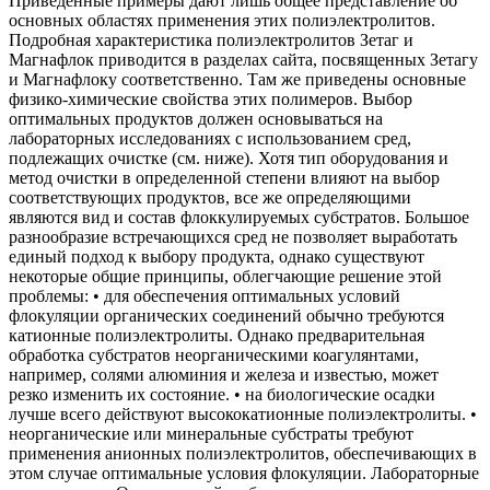
Приведенные примеры дают лишь общее представление об
основных областях применения этих полиэлектролитов.
Подробная характеристика полиэлектролитов Зетаг и
Магнафлок приводится в разделах сайта, посвященных Зетагу
и Магнафлоку соответственно. Там же приведены основные
физико-химические свойства этих полимеров. Выбор
оптимальных продуктов должен основываться на
лабораторных исследованиях с использованием сред,
подлежащих очистке (см. ниже). Хотя тип оборудования и
метод очистки в определенной степени влияют на выбор
соответствующих продуктов, все же определяющими
являются вид и состав флоккулируемых субстратов. Большое
разнообразие встречающихся сред не позволяет выработать
единый подход к выбору продукта, однако существуют
некоторые общие принципы, облегчающие решение этой
проблемы: • для обеспечения оптимальных условий
флокуляции органических соединений обычно требуются
катионные полиэлектролиты. Однако предварительная
обработка субстратов неорганическими коагулянтами,
например, солями алюминия и железа и известью, может
резко изменить их состояние. • на биологические осадки
лучше всего действуют высококатионные полиэлектролиты. •
неорганические или минеральные субстраты требуют
применения анионных полиэлектролитов, обеспечивающих в
этом случае оптимальные условия флокуляции. Лабораторные