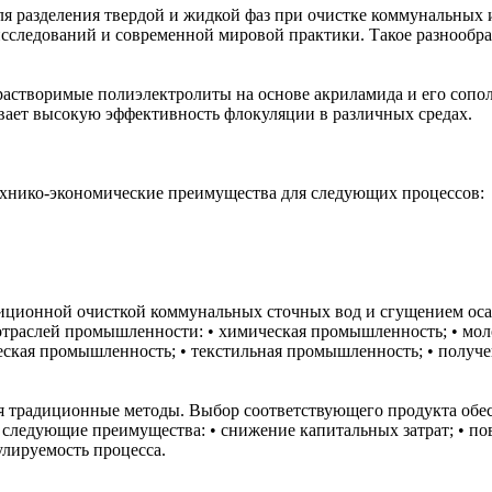
для разделения твердой и жидкой фаз при очистке коммунальны
исследований и современной мировой практики. Такое разнообр
растворимые полиэлектролиты на основе акриламида и его сопо
вает высокую эффективность флокуляции в различных средах.
ехнико-экономические преимущества для следующих процессов:
ционной очисткой коммунальных сточных вод и сгущением осад
отраслей промышленности: • химическая промышленность; • мол
кая промышленность; • текстильная промышленность; • получени
 традиционные методы. Выбор соответствующего продукта обес
следующие преимущества: • снижение капитальных затрат; • по
улируемость процесса.