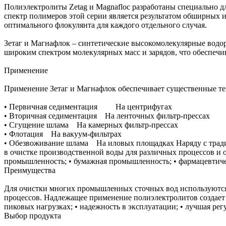
Полиэлектролиты Zetag и Magnafloc разработаны специально 
спектр полимеров этой серии является результатом обширных 
оптимального флокулянта для каждого отдельного случая.
Зетаг и Магнафлок – синтетические высокомолекулярные водо
широким спектром молекулярных масс и зарядов, что обеспечи
Применение
Применение Зетаг и Магнафлок обеспечивает существенные т
• Первичная седиментация На центрифугах
• Вторичная седиментация На ленточных фильтр-прессах
• Сгущение шлама На камерных фильтр-прессах
• Флотация На вакуум-фильтрах
• Обезвоживание шлама На иловых площадках Наряду с тради
в очистке производственной воды для различных процессов и 
промышленность; • бумажная промышленность; • фармацевтичес
Преимущества
Для очистки многих промышленных сточных вод используются
процессов. Надлежащее применение полиэлектролитов создает 
пиковых нагрузках; • надежность в эксплуатации; • лучшая рег
Выбор продукта