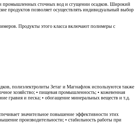
х и промышленных сточных вод и сгущении осадков. Широкий
азие продуктов позволяет осуществлять индивидуальный выбор
лимеров. Продукты этого класса включают полимеры с
ков, полиэлектролиты Зетаг и Магнафлок используются также
очное хозяйство; • пищевая промышленность; • кожевенная
е гравия и песка; • обогащение минеральных веществ и т.д.
печивает значительное повышение эффективности этих
вышение производительности; • стабильность работы при