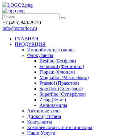
+7 (495) 849-29-70
info@extrafloc.ru
ГЛАВНАЯ
ПРОДУКЦИЯ
Ионообменные смолы
Флокулянты
Besfloc (Бесфлок)
Fennopol (Феннопол)
Flopam (Флопам)
Magnafloc (Магнафлок)
Praestol (Праестол)
Specflok (Спецфлок)
Superfloc (Суперфлок)
Zetag (Зетаг)
Акриламиды
Активные угли
Диоксид титана
Коагулянты
Комплексонаты и ингибиторы
Наши Услуги