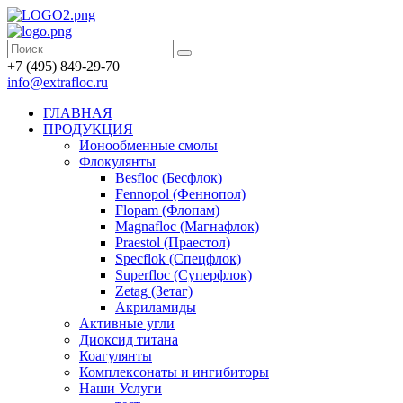
+7 (495) 849-29-70
info@extrafloc.ru
ГЛАВНАЯ
ПРОДУКЦИЯ
Ионообменные смолы
Флокулянты
Besfloc (Бесфлок)
Fennopol (Феннопол)
Flopam (Флопам)
Magnafloc (Магнафлок)
Praestol (Праестол)
Specflok (Спецфлок)
Superfloc (Суперфлок)
Zetag (Зетаг)
Акриламиды
Активные угли
Диоксид титана
Коагулянты
Комплексонаты и ингибиторы
Наши Услуги