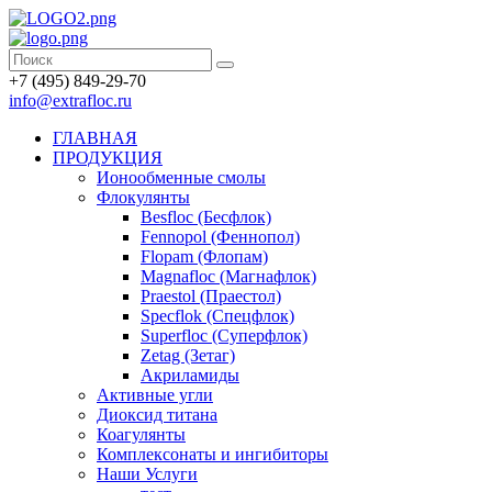
+7 (495) 849-29-70
info@extrafloc.ru
ГЛАВНАЯ
ПРОДУКЦИЯ
Ионообменные смолы
Флокулянты
Besfloc (Бесфлок)
Fennopol (Феннопол)
Flopam (Флопам)
Magnafloc (Магнафлок)
Praestol (Праестол)
Specflok (Спецфлок)
Superfloc (Суперфлок)
Zetag (Зетаг)
Акриламиды
Активные угли
Диоксид титана
Коагулянты
Комплексонаты и ингибиторы
Наши Услуги