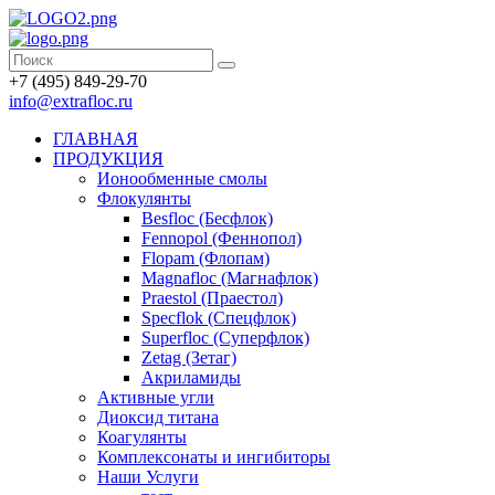
+7 (495) 849-29-70
info@extrafloc.ru
ГЛАВНАЯ
ПРОДУКЦИЯ
Ионообменные смолы
Флокулянты
Besfloc (Бесфлок)
Fennopol (Феннопол)
Flopam (Флопам)
Magnafloc (Магнафлок)
Praestol (Праестол)
Specflok (Спецфлок)
Superfloc (Суперфлок)
Zetag (Зетаг)
Акриламиды
Активные угли
Диоксид титана
Коагулянты
Комплексонаты и ингибиторы
Наши Услуги