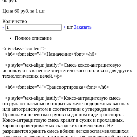
60 руб.
Цена 60 руб. за 1 шт
Количество
-
+
шт
Заказать
Полное описание
<div class="content">
<h6><font size="4">Назначение</font></h6>
<p style="text-align: justify;">Смесь коксо-антрацитовую
используют в качестве энергетического топлива и для других
технологических целей.</p>
<h6><font size="4">Транспортировка</font></h6>
<p style="text-align: justify;">Коксо-антрацитовую смесь
отгружают насыпью в открытых железнодорожных вагонах
или автотранспортом в соответствии с утвержденными
Правилами перевозки грузов на данном виде транспорта.
Коксо-антрацитовую смесь хранят в сухих и прохладных,
хорошо проветриваемых складских помещениях. Не
разрешается хранить смесь вблизи легковоспламеняющихся,
взрывчатых веществ, сжиженных газов, окислителей, едких и