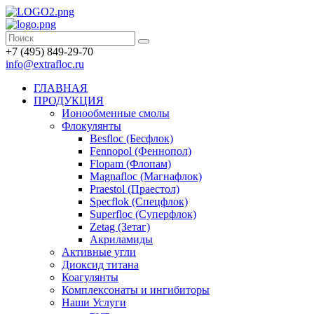
+7 (495) 849-29-70
info@extrafloc.ru
ГЛАВНАЯ
ПРОДУКЦИЯ
Ионообменные смолы
Флокулянты
Besfloc (Бесфлок)
Fennopol (Феннопол)
Flopam (Флопам)
Magnafloc (Магнафлок)
Praestol (Праестол)
Specflok (Спецфлок)
Superfloc (Суперфлок)
Zetag (Зетаг)
Акриламиды
Активные угли
Диоксид титана
Коагулянты
Комплексонаты и ингибиторы
Наши Услуги